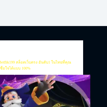
สล็อตออนไลน์
Betflik199 สล็อตเว็บตรง อันดับ1 ในไทยที่คุณ
เชื่อใจได้แบบ 100%