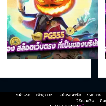
การมองหาเว็บที่น่าเชื่อถือ ปลอดภัย และม…
admin
พฤศจิกายน 25, 2025
หน้าแรก
เข้าสู่ระบบ
สมัครสมาชิก
บทความ
วิธีถอนเงิน
คืน