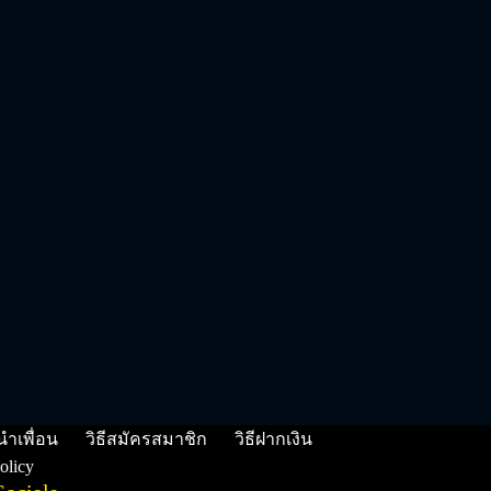
ำเพื่อน
วิธีสมัครสมาชิก
วิธีฝากเงิน
olicy