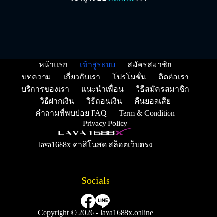
หน้าแรก
เข้าสู่ระบบ
สมัครสมาชิก
บทความ
เกี่ยวกับเรา
โปรโมชั่น
ติดต่อเรา
บริการของเรา
แนะนำเพื่อน
วิธีสมัครสมาชิก
วิธีฝากเงิน
วิธีถอนเงิน
คืนยอดเสีย
Term & Condition
คำถามที่พบบ่อย FAQ
Privacy Policy
lava1688x คาสิโนสด สล็อตเว็บตรง
Socials
Copyright © 2026 - lava1688x.online